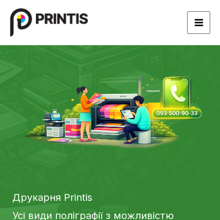
Перейти
к
содержимому
Друкарня Printis
Усі види поліграфії з можливістю